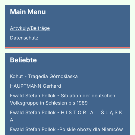
Main Menu
Artykuły/Beiträge
Datenschutz
Beliebte
Kohut - Tragedia Górnośląska
HAUPTMANN Gerhard
Ewald Stefan Pollok - Situation der deutschen
Volksgruppe in Schlesien bis 1989
Ewald Stefan Pollok - H I S T O R I A Ś L Ą S K
A
Ewald Stefan Pollok -Polskie obozy dla Niemców