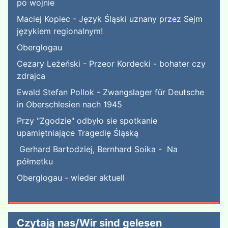
po wojnie
Maciej Kopiec - Język Śląski uznany przez Sejm
językiem regionalnym!
Oberglogau
Cezary Leżeński - Przeor Kordecki - bohater czy
zdrajca
Ewald Stefan Pollok - Zwangslager für Deutsche
in Oberschlesien nach 1945
Przy "Zgodzie" odbyło sie spotkanie
upamiętniające Tragedię Śląską
Gerhard Bartodziej, Bernhard Soika - Na
półmetku
Oberglogau - wieder aktuell
Czytają nas/Wir sind gelesen