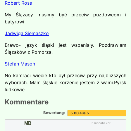
Robert Ross
My Ślązacy musimy być przeciw puzdowcom i
batyrowi
Jadwiga Siemaszko
Brawo- język śląski jest wspaniały. Pozdrawiam
Ślązaków z Pomorza.
Stefan Masoń
No kamraci wiecie kto był przeciw przy najbliższych
wyborach. Mam śląskie korzenie jestem z wami.Pyrsk
ludkowie
Kommentare
Bewertung:
5.00 aus 5
MB
6 monate vor