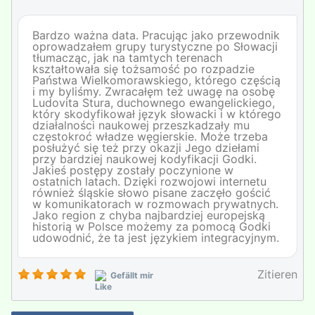
Bardzo ważna data. Pracując jako przewodnik
oprowadzałem grupy turystyczne po Słowacji
tłumacząc, jak na tamtych terenach
kształtowała się tożsamość po rozpadzie
Państwa Wielkomorawskiego, którego częścią
i my byliśmy. Zwracałęm też uwagę na osobę
Ludovita Stura, duchownego ewangelickiego,
który skodyfikował język słowacki i w którego
działalności naukowej przeszkadzały mu
częstokroć władze węgierskie. Może trzeba
posłużyć się też przy okazji Jego dziełami
przy bardziej naukowej kodyfikacji Godki.
Jakieś postępy zostały poczynione w
ostatnich latach. Dzięki rozwojowi internetu
również śląskie słowo pisane zaczęło gościć
w komunikatorach w rozmowach prywatnych.
Jako region z chyba najbardziej europejską
historią w Polsce możemy za pomocą Godki
udowodnić, że ta jest językiem integracyjnym.
Zitieren
Gefällt mir