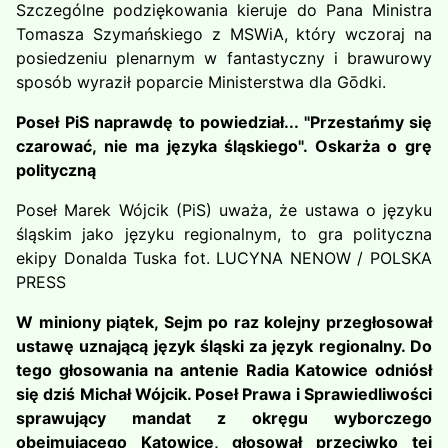
Szczególne podziękowania kieruje do Pana Ministra
Tomasza Szymańskiego z MSWiA, który wczoraj na
posiedzeniu plenarnym w fantastyczny i brawurowy
sposób wyraził poparcie Ministerstwa dla Gōdki.
Poseł PiS naprawdę to powiedział... "Przestańmy się
czarować, nie ma języka śląskiego".
Oskarża o grę
polityczną
Poseł Marek Wójcik (PiS) uważa, że ustawa o języku
śląskim jako języku regionalnym, to gra polityczna
ekipy Donalda Tuska fot. LUCYNA NENOW / POLSKA
PRESS
W miniony piątek, Sejm po raz kolejny przegłosował
ustawę uznającą język śląski za język regionalny. Do
tego głosowania na antenie Radia Katowice odniósł
się dziś Michał Wójcik. Poseł Prawa i Sprawiedliwości
sprawujący mandat z okręgu wyborczego
obejmującego Katowice, głosował przeciwko tej