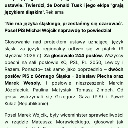
ustawie. Twierdzi, że Donald Tusk i jego ekipa "grają
językiem śląskim".
Reklama
"Nie ma języka śląskiego, przestańmy się czarować".
Poseł PiS Michał Wójcik naprawdę to powiedział
Głosowanie nad projektem ustawy uznającej język
śląski za język regionalny odbyło się w piątek (9
stycznia 2026 r.).
Za głosowało 244 posłów.
Wszyscy
obecni na sali posłowie KO, PSL, PL 2050, Lewicy i
Razem. Ponadto– tak samo jako poprzednio –
dwóch
posłów PiS z Górnego Śląska – Bolesław Piecha oraz
Marek Wesoły.
I posłowie niezrzeszeni: Marcin
Józefaciuk, Paulina Matysiak, Tomasz Zimoch. Od
głosu wstrzymali się Grzegorz Gaża (PiS) i Paweł
Kukiz (Republikanie).
Poseł Marek Wójcik, były wiceminister sprawiedliwości
w rządzie Mateusza Morawieckiego, głosował jak