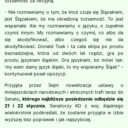
tożsamość za fikcyjną.
- Nie rozmawiamy o tym, że ktoś czuje się Ślązakiem,
jest Ślązakiem, że ma określoną tożsamość. To jest
wspaniałe. Ale my rozmawiamy o języku, o zupełnie
czymś innym. My rozmawiamy o czymś, co albo da
się skodyfikować, albo czegoś się nie da
skodyfikować. Donald Tusk i ta cała ekipa po prostu
beznadziejna, która od dwóch lat rządzi, gra po
prostu językiem śląskim. Gra językiem, bo mówi tak:
‘my wam damy język śląski, to my wspieramy Śląsk’” –
kontynuował poseł opozycji.
Przyjęta przez Sejm nowelizacja ustawy o
mniejszościach narodowych i etnicznych trafi teraz do
Senatu
, którego najbliższe posiedzenie odbędzie się
21 i 22 stycznia
. Senatorzy KO z woj. śląskiego
wielokrotnie podkreślali, że zostanie przyjęta w izbie
wyższej bez poprawek i jak najszybciej.