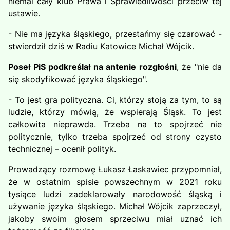
niemal cały klub Prawa i Sprawiedliwości przeciw tej
ustawie.
- Nie ma języka śląskiego, przestańmy się czarować -
stwierdził dziś w Radiu Katowice Michał Wójcik.
Poseł PiS podkreślał na antenie rozgłośni
, że "nie da
się skodyfikować języka śląskiego".
- To jest gra polityczna. Ci, którzy stoją za tym, to są
ludzie, którzy mówią, że wspierają Śląsk. To jest
całkowita nieprawda. Trzeba na to spojrzeć nie
politycznie, tylko trzeba spojrzeć od strony czysto
technicznej – ocenił polityk.
Prowadzący rozmowę Łukasz Łaskawiec przypomniał,
że w ostatnim spisie powszechnym w 2021 roku
tysiące ludzi zadeklarowały narodowość śląską i
używanie języka śląskiego. Michał Wójcik zaprzeczył,
jakoby swoim głosem sprzeciwu miał uznać ich