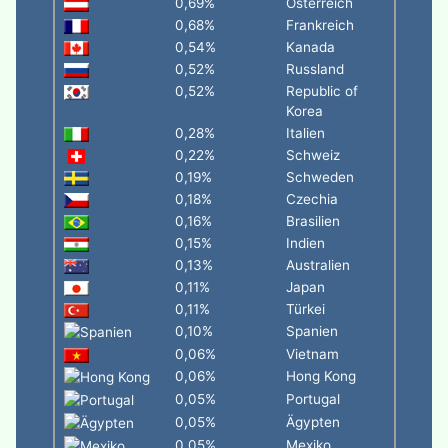
0,69%
Österreich
0,68%
Frankreich
0,54%
Kanada
0,52%
Russland
0,52%
Republic of
Korea
0,28%
Italien
0,22%
Schweiz
0,19%
Schweden
0,18%
Czechia
0,16%
Brasilien
0,15%
Indien
0,13%
Australien
0,11%
Japan
0,11%
Türkei
0,10%
Spanien
0,06%
Vietnam
0,06%
Hong Kong
0,05%
Portugal
0,05%
Ägypten
0,05%
Mexiko