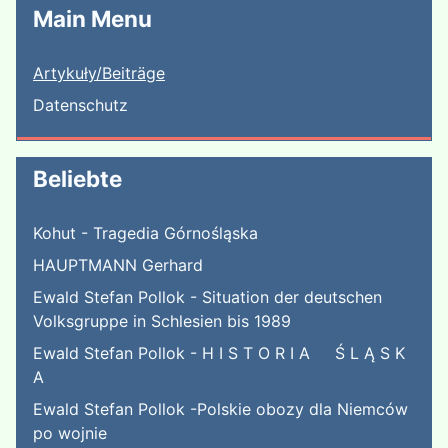
Main Menu
Artykuły/Beiträge
Datenschutz
Beliebte
Kohut - Tragedia Górnośląska
HAUPTMANN Gerhard
Ewald Stefan Pollok - Situation der deutschen
Volksgruppe in Schlesien bis 1989
Ewald Stefan Pollok - H I S T O R I A Ś L Ą S K
A
Ewald Stefan Pollok -Polskie obozy dla Niemców
po wojnie