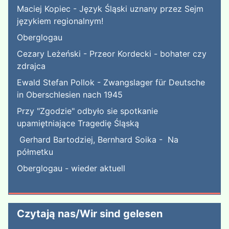
Maciej Kopiec - Język Śląski uznany przez Sejm
językiem regionalnym!
Oberglogau
Cezary Leżeński - Przeor Kordecki - bohater czy
zdrajca
Ewald Stefan Pollok - Zwangslager für Deutsche
in Oberschlesien nach 1945
Przy "Zgodzie" odbyło sie spotkanie
upamiętniające Tragedię Śląską
Gerhard Bartodziej, Bernhard Soika - Na
półmetku
Oberglogau - wieder aktuell
Czytają nas/Wir sind gelesen