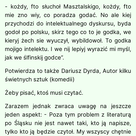
- kożdy, fto słuchoł Masztalskigo, kożdy, fto
mie zno wiy, co poradza godać. No ale kiej
przychodzi do intelektualnego dyskursu, byda
godoł po polsku, skirz tego co to je godka, we
kieryj żech sie wyuczył, wybildowoł. To godka
mojigo intelektu. I we nij lepiyj wyrazić mi myśl,
jak we ślfinskij godce”.
Potwierdza to także Dariusz Dyrda, Autor kilku
świetnych sztuk (komedii)
Żeby pisać, ktoś musi czytać.
Zarazem jednak zwraca uwagę na jeszcze
jeden aspekt: - Poza tym problem z literaturą
po Śląsku nie jest nawet taki, kto ją napisze,
tylko kto ją będzie czytoł. My wszyscy chętnie