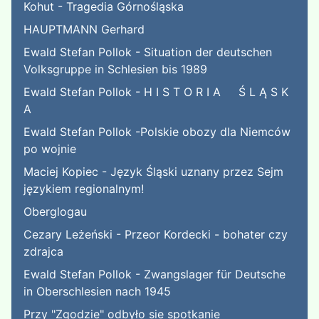
Kohut - Tragedia Górnośląska
HAUPTMANN Gerhard
Ewald Stefan Pollok - Situation der deutschen
Volksgruppe in Schlesien bis 1989
Ewald Stefan Pollok - H I S T O R I A Ś L Ą S K
A
Ewald Stefan Pollok -Polskie obozy dla Niemców
po wojnie
Maciej Kopiec - Język Śląski uznany przez Sejm
językiem regionalnym!
Oberglogau
Cezary Leżeński - Przeor Kordecki - bohater czy
zdrajca
Ewald Stefan Pollok - Zwangslager für Deutsche
in Oberschlesien nach 1945
Przy "Zgodzie" odbyło sie spotkanie