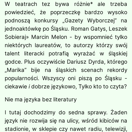
W teatrach tez bywa różnie* ale trzeba
powiedzieć, że poprzeczkę bardzo wysoko
podnoszą konkursy „Gazety Wyborczej” na
jednoaktówkę po Śląsku. Roman Gatys, Leszek
Sobieraj» Marcin Melon - by wspomnieć tylko
niektórych laureatów, to autorzy którzy swój
talent literacki potrafią wyrażać w śląskiej
godce. Plus oczywiście Dariusz Dyrda, którego
„Marika” bije na śląskich scenach rekordy
popularności. Wszyscy oni piszą po Śląsku -
ciekawie
i
dobrze językowo, Tylko kto to czyta?
Nie ma języka bez literatury
I tutaj dochodzimy do sedna spra­wy. Żaden
język nie rozwija się na ulicy, wśród kibiców na
stadionie, w sklepie czy nawet radiu, telewizji,