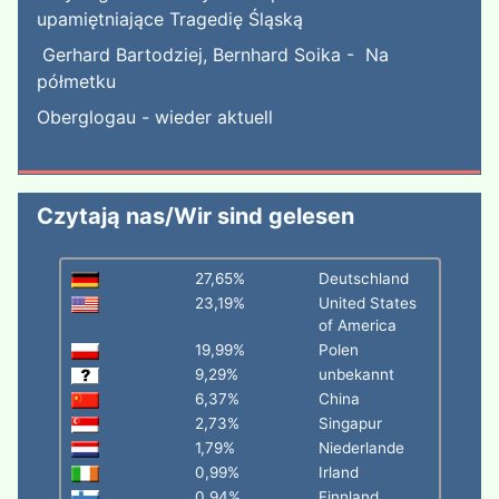
upamiętniające Tragedię Śląską
Gerhard Bartodziej, Bernhard Soika - Na
półmetku
Oberglogau - wieder aktuell
Czytają nas/Wir sind gelesen
27,65%
Deutschland
23,19%
United States
of America
19,99%
Polen
9,29%
unbekannt
6,37%
China
2,73%
Singapur
1,79%
Niederlande
0,99%
Irland
0,94%
Finnland