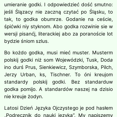
umieranie godki. I odpowiedzieć dość smutno:
jeśli Ślązacy nie zaczną czytać po Śląsku, to
tak, to godka obumrze. Godanie na ceście,
śpićwki niy styknom. Abo godka rozwinie sie w
wersji pisanćj, literackiej abo za poranoście lot
bydzie śniom szlus.
Bo kożdo godka, musi mieć muster. Musterm
polskij godki niż som Wo­jewódzki, Tusk, Dod
a
ino durś Prus, Sienkiewicz, Szymborska, Pilch,
Je­rzy Urban, ks, Tischner. To óni kreujom
standardy polskij godki. Bez standarduw
godka pomijo. A stan­dardów naszej na dzisio
nie kreuje żodyn.
Latosi Dzień Języka Ojczystego je pod hasłem
„Podręcznik do nauki ję­zyka”. My napiszemy