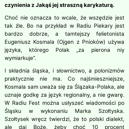
czynienia z Jakąś jej straszną karykaturą.
Choć nie oznacza to wcale, że wszę­dzie jest
tak źle. Bo na przykład w Radiu Piekary jest
bardzo dobrze, a tamtejszy felietonista
Eugeniusz Kos­mala (Ojgen z Pnioków) używa
języka, którego Polak „za pierona niy
wymiarkuje”.
I składnia śląska, i słownictwo, a polonizmów
praktycznie nie ma. Co najśmieszniejsze,
Kosmala sam uważa się za Ślązaka-Polaka, ale
uznaje godkę za język regionalny, a nie gwarę.
W Radiu Fest można usłyszeć wiadomości po
Śląsku w wykonaniu Marka Szoł­tyska.
Szołtysek wręcz twierdzi, że to polski dialekt,
ale daj Boże, żeby choć 10 procent