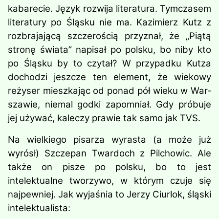
kabarecie. Język rozwija literatura. Tymczasem
literatury po Śląsku nie ma. Kazimierz Kutz z
rozbrajającą szczerością przyznał, że „Piątą
stronę świata” napisał po polsku, bo niby kto
po Śląsku by to czytał? W przy­padku Kutza
dochodzi jeszcze ten element, że wiekowy
reżyser miesz­kając od ponad pół wieku w War­
szawie, niemal godki zapomniał. Gdy próbuje
jej używać, kaleczy prawie tak samo jak TVS.
Na wielkiego pisarza wyrasta (a może już
wyrósł) Szczepan Twardoch z Pil­chowic. Ale
także on pisze po polsku, bo to jest
intelektualne tworzywo, w którym czuje się
najpewniej. Jak wyjaśnia to Jerzy Ciurlok, śląski
intelektualista: