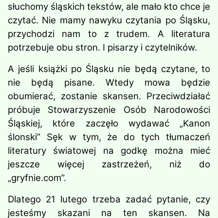
słuchomy śląskich tekstów, ale mało kto chce je
czytać. Nie mamy nawyku czytania po Śląsku,
przychodzi nam to z trudem. A lite­ratura
potrzebuje obu stron. I pisarzy i czytelników.
A jeśli książki po Śląsku nie będą czytane, to
nie będą pisane. Wtedy mowa będzie
obumierać, zostanie skansen. Przeciwdziałać
próbuje Sto­warzyszenie Osób Narodowości
Ślą­skiej, które zaczęło wydawać „Kanon
ślonski” Sęk w tym, że do tych tłu­maczeń
literatury światowej na godkę można mieć
jeszcze więcej zastrzeżeń, niż do
„gryfnie.com”.
Dlatego 21 lutego trzeba zadać py­tanie, czy
jesteśmy skazani na ten skan­sen. Na