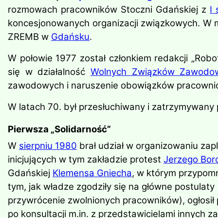
rozmowach pracowników Stoczni Gdańskiej z
I
koncesjonowanych organizacji związkowych. W 
ZREMB w
Gdańsku
.
W połowie 1977 został członkiem redakcji „Rob
się w działalność
Wolnych Związków Zawodo
zawodowych i naruszenie obowiązków pracownicz
W latach 70. był przesłuchiwany i zatrzymywany
Pierwsza „Solidarność”
W
sierpniu 1980
brał udział w organizowaniu za
inicjujących w tym zakładzie protest
Jerzego Bo
Gdańskiej
Klemensa Gniecha
, w którym przypomn
tym, jak władze zgodziły się na główne postulaty
przywrócenie zwolnionych pracowników), ogłosił
po konsultacji m.in. z przedstawicielami innych z