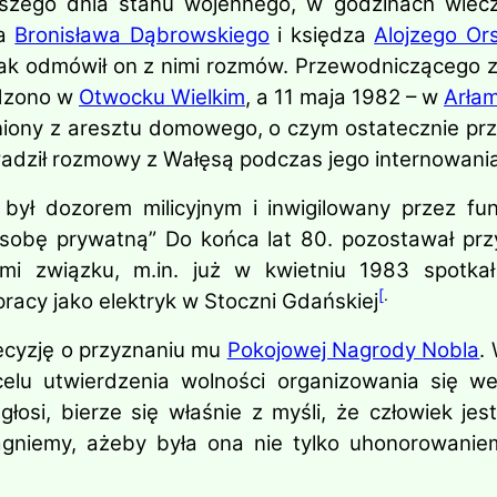
wszego dnia stanu wojennego, w godzinach wiecz
pa
Bronisława Dąbrowskiego
i księdza
Alojzego Ors
dnak odmówił on z nimi rozmów. Przewodniczącego 
adzono w
Otwocku Wielkim
, a 11 maja 1982 – w
Arła
lniony z aresztu domowego, o czym ostatecznie prz
adził rozmowy z Wałęsą podczas jego internowania
 był dozorem milicyjnym i inwigilowany przez f
osobę prywatną” Do końca lat 80. pozostawał pr
ami związku, m.in. już w kwietniu 1983 spotka
[
.
pracy jako elektryk w Stoczni Gdańskiej
decyzję o przyznaniu mu
Pokojowej Nagrody Nobla
.
lu utwierdzenia wolności organizowania się we 
łosi, bierze się właśnie z myśli, że człowiek jes
gniemy, ażeby była ona nie tylko uhonorowani