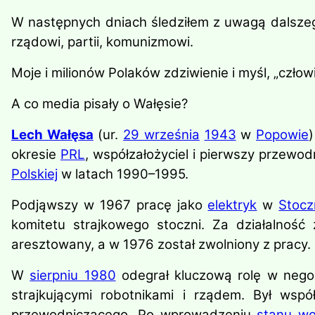
W następnych dniach śledziłem z uwagą dalszego 
rządowi, partii, komunizmowi.
Moje i milionów Polaków zdziwienie i myśl, „czło
A co media pisały o Wałęsie?
Lech Wałęsa
(ur.
29 września
1943
w
Popowie
okresie
PRL
, współzałożyciel i pierwszy przewo
Polskiej
w latach 1990–1995.
Podjąwszy w 1967 pracę jako
elektryk
w
Stocz
komitetu strajkowego stoczni. Za działalność
aresztowany, a w 1976 został zwolniony z pracy.
W
sierpniu 1980
odegrał kluczową rolę w nego
strajkującymi robotnikami i rządem. Był wsp
przewodniczącego. Po wprowadzeniu
stanu wo