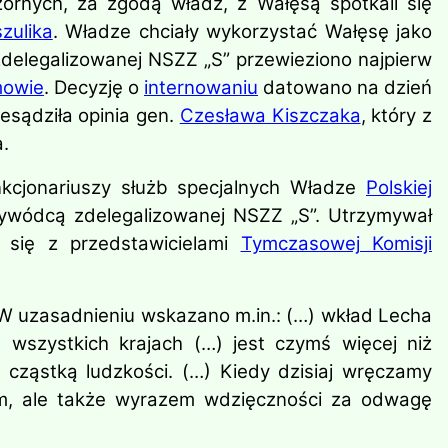
ornych, za zgodą władz, z Wałęsą spotkali się
zulika
. Władze chciały wykorzystać Wałęsę jako
zdelegalizowanej NSZZ „S” przewieziono najpierw
mowie
. Decyzję o
internowaniu
datowano na dzień
esądziła opinia gen.
Czesława Kiszczaka
, który z
.
unkcjonariuszy służb specjalnych Władze
Polskiej
zywódcą zdelegalizowanej NSZZ „S”. Utrzymywał
ł się z przedstawicielami
Tymczasowej Komisji
 W uzasadnieniu wskazano m.in.:
(…) wkład Lecha
wszystkich krajach (…) jest czymś więcej niż
t cząstką ludzkości. (…) Kiedy dzisiaj wręczamy
em, ale także wyrazem wdzięczności za odwagę