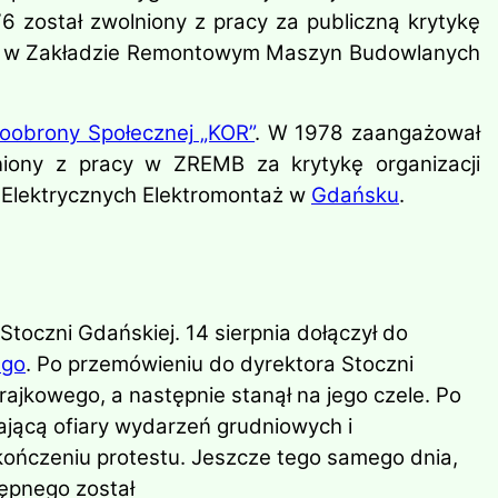
6 został zwolniony z pracy za publiczną krytykę
nik w Zakładzie Remontowym Maszyn Budowlanych
obrony Społecznej „KOR”
. W 1978 zaangażował
niony z pracy w ZREMB za krytykę organizacji
 Elektrycznych Elektromontaż w
Gdańsku
.
Stoczni Gdańskiej. 14 sierpnia dołączył do
ego
. Po przemówieniu do dyrektora Stoczni
rajkowego, a następnie stanął na jego czele. Po
iającą ofiary wydarzeń grudniowych i
kończeniu protestu. Jeszcze tego samego dnia,
tępnego został