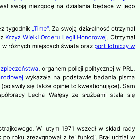
wał swoją niezgodę na działania będące w jego
ez tygodnik
„Time”
. Za swoją działalność otrzymał
az
Krzyż Wielki Orderu Legii Honorowej
. Otrzymał
e w różnych miejscach świata oraz
port lotniczy w
ezpieczeństwa
, organem policji politycznej w PRL.
arodowej
wykazała na podstawie badania pisma
ojawiły się także opinie to kwestionujące). Sam
półpracy Lecha Wałęsy ze służbami stała się
strajkowego. W lutym 1971 wszedł w skład rady
o roku zrezygnował z tej funkcji. Brał udział w