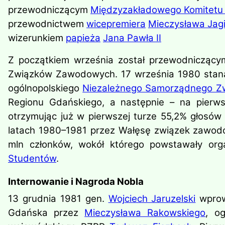
przewodniczącym
Międzyzakładowego Komitetu
przewodnictwem
wicepremiera
Mieczysława Jagi
wizerunkiem
papieża
Jana Pawła II
Z początkiem września został przewodnicząc
Związków Zawodowych. 17 września 1980 stan
ogólnopolskiego
Niezależnego Samorządnego Zw
Regionu Gdańskiego, a następnie – na pier
otrzymując już w pierwszej turze 55,2% głosó
latach 1980–1981 przez Wałęsę związek zawodow
mln członków, wokół którego powstawały organ
Studentów
.
Internowanie i Nagroda Nobla
13 grudnia 1981 gen.
Wojciech Jaruzelski
wprow
Gdańska przez
Mieczysława Rakowskiego
, o