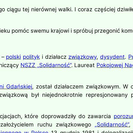
ciągu tej nierównej walki. I coraz częściej dziwi
wieku pomóc swemu krajowi i spróbuj przegonić komun
) –
polski
polityk
i działacz
związkowy
,
dysydent
.
P
dniczący
NSZZ „Solidarność”
. Laureat
Pokojowej Na
ni Gdańskiej
, został działaczem związkowym. W
 związkową był niejednokrotnie represjonowany 
cjacjach, które doprowadziły do zawarcia
porozu
ółzałożycielem ruchu związkowego
„Solidarność”
,
jennego w Polsce
13 grudnia 1981 i delegalizacj