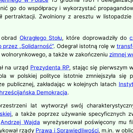
onić go do współpracy i wykorzystać propagando
ił pertraktacji. Zwolniony z aresztu w listopadz
w obrad
Okrągłego Stołu
, które doprowadziły do
c
 przez „Solidarność”
. Odegrał istotną rolę w
transf
i wolnorynkowego, a także w zakończeniu
zimnej w
ł na urząd
Prezydenta RP
, stając się pierwszym
a w polskiej polityce istotnie zmniejszyła się 
ze publicznej, zakładając w kolejnych latach
Insty
hrześcijańska Demokracja
.
zestrzeni lat wytworzył swój charakterystycz
kiej
, a także poprzez używanie specyficznych z
3
Andrzej Wajda
wyreżyserował poświęcony mu fi
ykował rządy
Prawa i Sprawiedliwości
, m.in. w obl