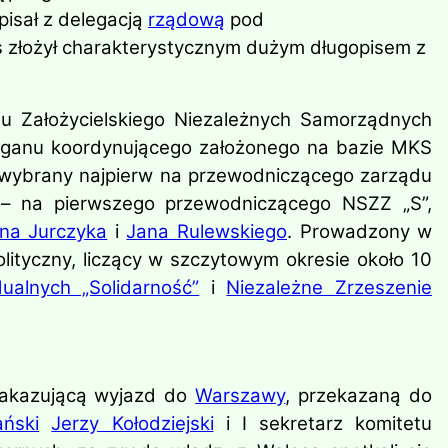
pisał z delegacją
rządową
pod
s złożył charakterystycznym dużym długopisem z
 Założycielskiego Niezależnych Samorządnych
rganu koordynującego założonego na bazie MKS
 wybrany najpierw na przewodniczącego zarządu
– na pierwszego przewodniczącego NSZZ „S”,
na Jurczyka
i
Jana Rulewskiego
. Prowadzony w
ityczny, liczący w szczytowym okresie około 10
ualnych „Solidarność”
i
Niezależne Zrzeszenie
nakazującą wyjazd do
Warszawy
, przekazaną do
ński
Jerzy Kołodziejski
i I sekretarz komitetu