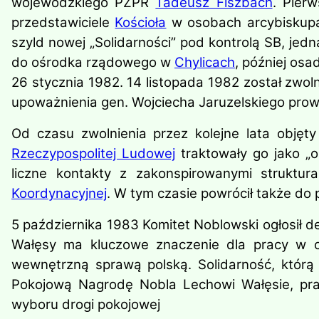
wojewódzkiego PZPR
Tadeusz Fiszbach
. Pier
przedstawiciele
Kościoła
w osobach arcybisku
szyld nowej „Solidarności” pod kontrolą SB, je
do ośrodka rządowego w
Chylicach
, później os
26 stycznia 1982. 14 listopada 1982 został zwo
upoważnienia gen. Wojciecha Jaruzelskiego prow
Od czasu zwolnienia przez kolejne lata objęty
Rzeczypospolitej Ludowej
traktowały go jako „
liczne kontakty z zakonspirowanymi struktur
Koordynacyjnej
. W tym czasie powrócił także do 
5 października 1983 Komitet Noblowski ogłosił 
Wałęsy ma kluczowe znaczenie dla pracy w ce
wewnętrzną sprawą polską. Solidarność, którą g
Pokojową Nagrodę Nobla Lechowi Wałęsie, pra
wyboru drogi pokojowej