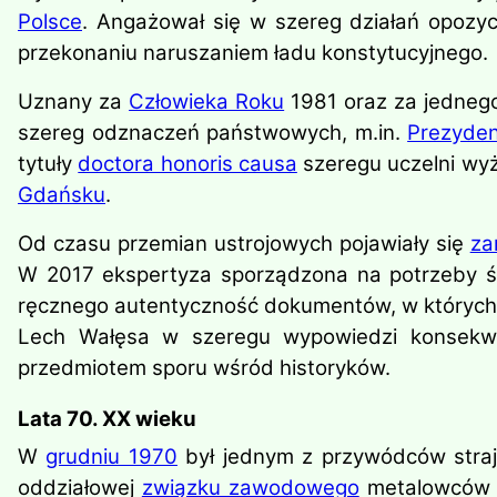
Polsce
. Angażował się w szereg działań opozyc
przekonaniu naruszaniem ładu konstytucyjnego.
Uznany za
Człowieka Roku
1981 oraz za jedneg
szereg odznaczeń państwowych, m.in.
Prezyden
tytuły
doctora honoris causa
szeregu uczelni wyż
Gdańsku
.
Od czasu przemian ustrojowych pojawiały się
za
W 2017 ekspertyza sporządzona na potrzeby 
ręcznego autentyczność dokumentów, w których L
Lech Wałęsa w szeregu wypowiedzi konsekwen
przedmiotem sporu wśród historyków.
Lata 70. XX wieku
W
grudniu 1970
był jednym z przywódców straj
oddziałowej
związku zawodowego
metalowców or