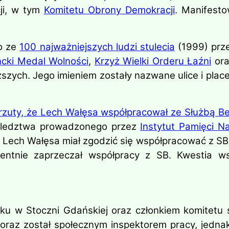
ji, w tym
Komitetu Obrony Demokracji
. Manifesto
o ze
100 najważniejszych ludzi stulecia
(1999) prz
cki Medal Wolności
,
Krzyż Wielki Orderu Łaźni
or
szych. Jego imieniem zostały nazwane ulice i plac
rzuty, że Lech Wałęsa współpracował ze Służbą B
śledztwa prowadzonego przez
Instytut Pamięci N
ech Wałęsa miał zgodzić się współpracować z SB (p
tnie zaprzeczał współpracy z SB. Kwestia ws
ku w Stoczni Gdańskiej oraz członkiem komitetu 
az został społecznym inspektorem pracy, jednak p