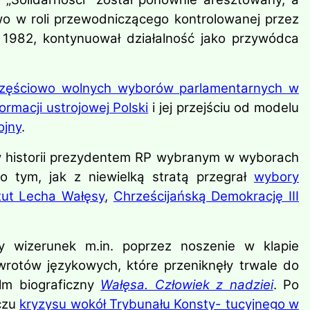
wo w roli przewodniczącego kontrolowanej przez
ie 1982, kontynuował działalność jako przywódca
zęściowo wolnych wyborów parlamentarnych w
ormacji ustrojowej Polski
i jej przejściu od modelu
ojny
.
 w historii prezydentem RP wybranym w wyborach
po tym, jak z niewielką stratą przegrał
wybory
tut Lecha Wałęsy
,
Chrześcijańską Demokrację III
ny wizerunek m.in. poprzez noszenie w klapie
wrotów językowych, które przeniknęły trwale do
lm biograficzny
Wałęsa. Człowiek z nadziei
. Po
iczu
kryzysu wokół Trybunału Konsty- tucyjnego w