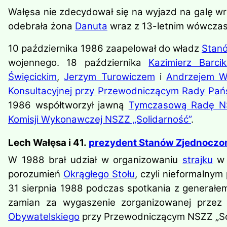
Wałęsa nie zdecydował się na wyjazd na galę w
odebrała żona
Danuta
wraz z 13-letnim wówczas
10 października 1986 zaapelował do władz
Stan
wojennego. 18 października
Kazimierz Barci
Święcickim
,
Jerzym Turowiczem
i
Andrzejem W
Konsultacyjnej przy Przewodniczącym Rady Pa
1986 współtworzył jawną
Tymczasową Radę NS
Komisji Wykonawczej NSZZ „Solidarność”
.
Lech Wałęsa i 41.
prezydent Stanów Zjednoczo
W 1988 brał udział w organizowaniu
strajku
w 
porozumień
Okrągłego Stołu
, czyli nieformalnym
31 sierpnia 1988 podczas spotkania z generał
zamian za wygaszenie zorganizowanej przez „
Obywatelskiego
przy Przewodniczącym NSZZ „Sol