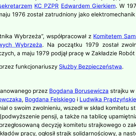
 sekretarzem
KC PZPR
Edwardem Gierkiem
. W 197
maju 1976 został zatrudniony jako elektromecha
otnika Wybrzeża”, współpracował z
Komitetem Samo
wych Wybrzeża
. Na początku 1979 został zwol
ych, a maju 1979 podjął pracę w Zakładzie Robót
 przez funkcjonariuszy
Służby Bezpieczeństwa
.
planowanego przez
Bogdana Borusewicza
strajku w 
rowczaka
,
Bogdana Felskiego
i
Ludwika Prądzyński
iał o swoim zwolnieniu, wszedł w skład komitetu st
 (podwyższenie pensji, a także na tablicę upamiętn
 przegłosowaną decyzję komitetu strajkowego o za
akładów pracy, ogłosił strajk solidarnościowy, a nas