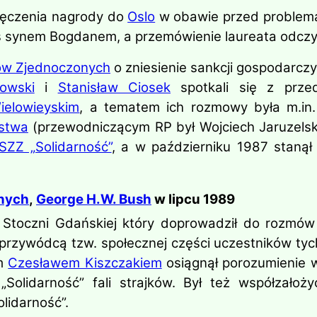
ręczenia nagrody do
Oslo
w obawie przed problema
 synem Bogdanem, a przemówienie laureata odczy
ów Zjednoczonych
o zniesienie sankcji gospodarcz
kowski
i
Stanisław Ciosek
spotkali się z przed
ielowieyskim
, a tematem ich rozmowy była m.in
ństwa
(przewodniczącym RP był Wojciech Jaruzelski)
ZZ „Solidarność”
, a w październiku 1987 stanął
nych
,
George H.W. Bush
w lipcu 1989
Stoczni Gdańskiej który doprowadził do rozmów
 przywódcą tzw. społecznej części uczestników tyc
em
Czesławem Kiszczakiem
osiągnął porozumienie 
Solidarność” fali strajków. Był też współzał
idarność”.