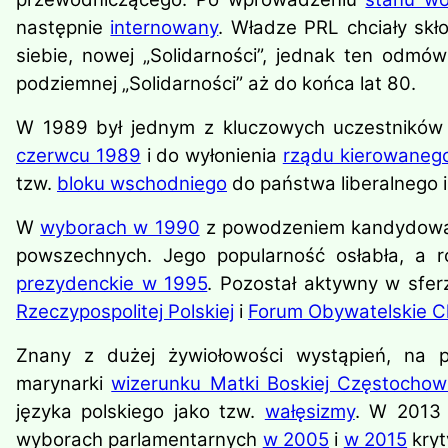
następnie
internowany
. Władze PRL chciały skł
siebie, nowej „Solidarności”, jednak ten odmów
podziemnej „Solidarności” aż do końca lat 80.
W 1989 był jednym z kluczowych uczestnikó
czerwcu 1989
i do wyłonienia
rządu kierowanego
tzw.
bloku wschodniego
do państwa liberalnego 
W
wyborach w 1990
z powodzeniem kandydowa
powszechnych. Jego popularność osłabła, a rol
prezydenckie w 1995
. Pozostał aktywny w sfer
Rzeczypospolitej Polskiej
i
Forum Obywatelskie C
Znany z dużej żywiołowości wystąpień, na pr
marynarki
wizerunku Matki Boskiej Częstochows
języka polskiego jako tzw.
wałęsizmy
. W 201
wyborach parlamentarnych
w 2005
i
w 2015
kryt