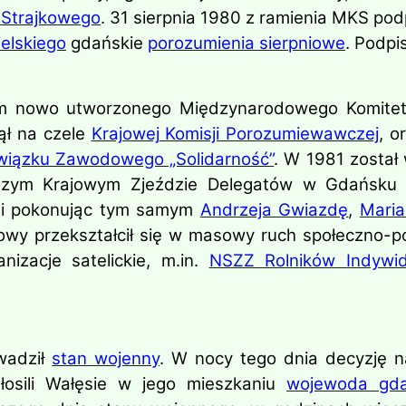
 Strajkowego
. 31 sierpnia 1980 z ramienia MKS pod
elskiego
gdańskie
porozumienia sierpniowe
. Podpi
ym nowo utworzonego Międzynarodowego Komitetu
ął na czele
Krajowej Komisji Porozumiewawczej
, o
iązku Zawodowego „Solidarność”
. W 1981 został
wszym Krajowym Zjeździe Delegatów w Gdańsku 
w i pokonując tym samym
Andrzeja Gwiazdę
,
Maria
y przekształcił się w masowy ruch społeczno-pol
izacje satelickie, m.in.
NSZZ Rolników Indywid
adził
stan wojenny
. W nocy tego dnia decyzję 
głosili Wałęsie w jego mieszkaniu
wojewoda gda