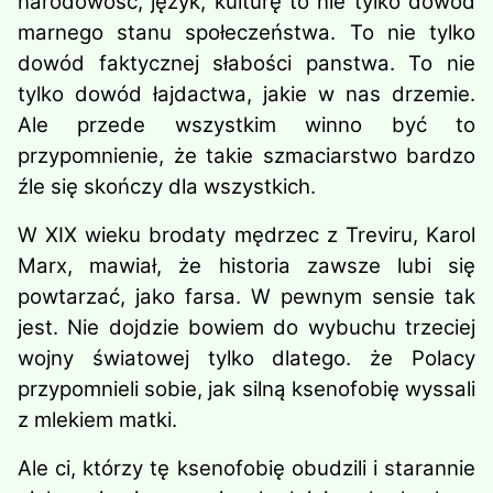
narodowość, język, kulturę to nie tylko dowód
marnego stanu społeczeństwa. To nie tylko
dowód faktycznej słabości panstwa. To nie
tylko dowód łajdactwa, jakie w nas drzemie.
Ale przede wszystkim winno być to
przypomnienie, że takie szmaciarstwo bardzo
źle się skończy dla wszystkich.
W XIX wieku brodaty mędrzec z Treviru, Karol
Marx, mawiał, że historia zawsze lubi się
powtarzać, jako farsa. W pewnym sensie tak
jest. Nie dojdzie bowiem do wybuchu trzeciej
wojny światowej tylko dlatego. że Polacy
przypomnieli sobie, jak silną ksenofobię wyssali
z mlekiem matki.
Ale ci, którzy tę ksenofobię obudzili i starannie