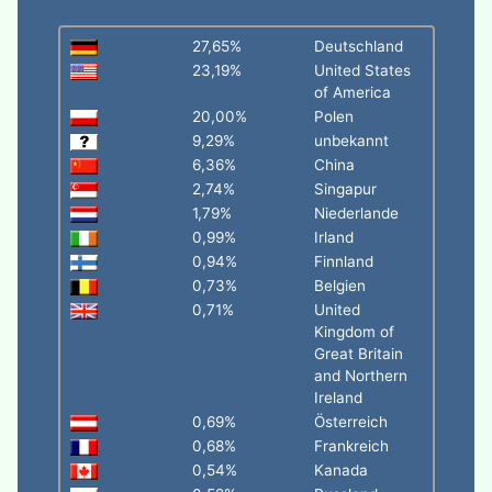
27,65%
Deutschland
23,19%
United States
of America
20,00%
Polen
9,29%
unbekannt
6,36%
China
2,74%
Singapur
1,79%
Niederlande
0,99%
Irland
0,94%
Finnland
0,73%
Belgien
0,71%
United
Kingdom of
Great Britain
and Northern
Ireland
0,69%
Österreich
0,68%
Frankreich
0,54%
Kanada