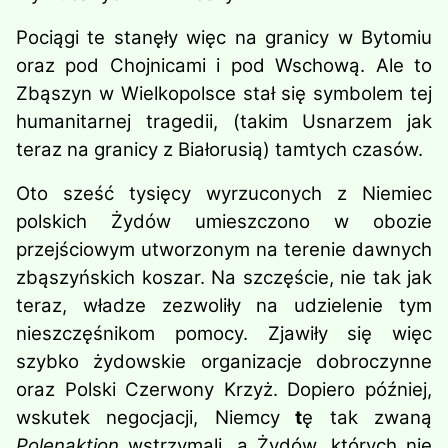
Pociągi te stanęły więc na granicy w Bytomiu
oraz pod Chojnicami i pod Wschową. Ale to
Zbąszyn w Wielkopolsce stał się symbolem tej
humanitarnej tragedii, (takim Usnarzem jak
teraz na granicy z Białorusią) tamtych czasów.
Oto sześć tysięcy wyrzuconych z Niemiec
polskich Żydów umieszczono w obozie
przejściowym utworzonym na terenie dawnych
zbąszyńskich koszar. Na szczęście, nie tak jak
teraz, władze zezwoliły na udzielenie tym
nieszczęśnikom pomocy. Zjawiły się więc
szybko żydowskie organizacje dobroczynne
oraz Polski Czerwony Krzyż. Dopiero później,
wskutek negocjacji, Niemcy
t
ę tak zwaną
Polenaktion
wstrzymali, a Żydów, których nie