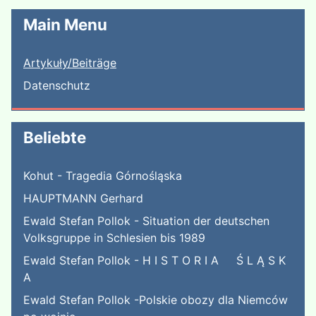
Main Menu
Artykuły/Beiträge
Datenschutz
Beliebte
Kohut - Tragedia Górnośląska
HAUPTMANN Gerhard
Ewald Stefan Pollok - Situation der deutschen
Volksgruppe in Schlesien bis 1989
Ewald Stefan Pollok - H I S T O R I A Ś L Ą S K
A
Ewald Stefan Pollok -Polskie obozy dla Niemców