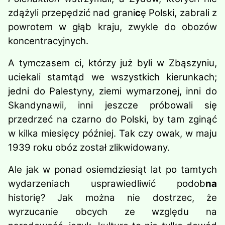
zdążyli przepędzić nad grani
c
ę Polski, zabrali z
powrotem w głąb kraju, zwykle do obozów
koncentracyjnych.
A tymczasem ci, którzy już byli w Zbąszyniu,
uciekali stamtąd we wszystkich kierunkach;
jedni do Palestyny, ziemi wymarzonej, inni do
Skandynawii, inni jeszcze próbowali się
przedrzeć na czarno do Polski, by tam zginąć
w kilka miesięcy później. Tak czy owak, w maju
1939 roku obóz został zlikwidowany.
Ale jak w ponad osiemdziesiąt lat po tamtych
wydarzeniach usprawiedliwić podob
na
historię? Jak można nie dostrzec, że
wyrzucanie obcych ze względu na