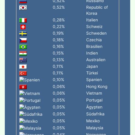
0,52%
Russland
0,52%
Republic of
Korea
0,28%
Italien
0,22%
Schweiz
0,19%
Schweden
0,18%
Czechia
0,16%
Brasilien
0,15%
Indien
0,13%
Australien
0,11%
Japan
0,11%
Türkei
0,10%
Spanien
0,06%
Hong Kong
0,06%
Vietnam
0,05%
Portugal
0,05%
Ägypten
0,05%
Südafrika
0,05%
Mexiko
0,05%
Malaysia
0,04%
Norwegen