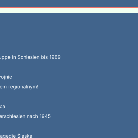
uppe in Schlesien bis 1989
ojnie
kiem regionalnym!
jca
erschlesien nach 1945
ragedię Śląską