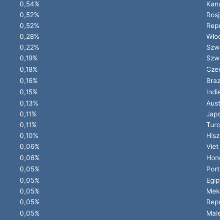
0,54%
Kan
0,52%
Rosj
0,52%
Repu
0,28%
Wło
0,22%
Szwa
0,19%
Szw
0,18%
Cze
0,16%
Braz
0,15%
Indi
0,13%
Aust
0,11%
Jap
0,11%
Turc
0,10%
Hisz
0,06%
Vie
0,06%
Hon
0,05%
Port
0,05%
Egip
0,05%
Mek
0,05%
Repu
0,05%
Male