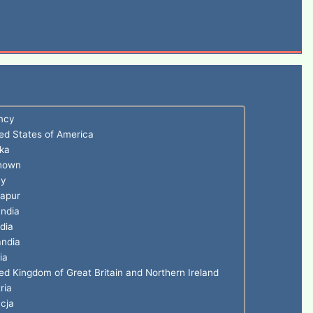
mcy
ed States of America
ka
nown
ny
gapur
ndia
ndia
andia
ia
ed Kingdom of Great Britain and Northern Ireland
ria
cja