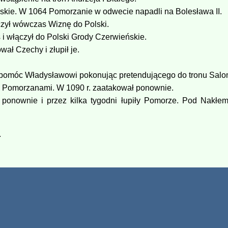
skie. W 1064 Pomorzanie w odwecie napadli na Bolesława II.
czył wówczas Wiznę do Polski.
 włączył do Polski Grody Czerwieńskie.
ał Czechy i złupił je.
 pomóc Władysławowi pokonując pretendującego do tronu Sal
z Pomorzanami. W 1090 r. zaatakował ponownie.
nownie i przez kilka tygodni łupiły Pomorze. Pod Nakłem 
.