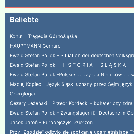
Beliebte
Kohut - Tragedia Górnośląska
HAUPTMANN Gerhard
Ewald Stefan Pollok - Situation der deutschen Volksgr
Ewald Stefan Pollok - H I S T O R I A Ś L Ą S K A
Ewald Stefan Pollok -Polskie obozy dla Niemców po w
Maciej Kopiec - Język Śląski uznany przez Sejm języ
Oberglogau
Cezary Leżeński - Przeor Kordecki - bohater czy zdra
Ewald Stefan Pollok - Zwangslager für Deutsche in Ob
Jacek Jaroń - Europejczyk Dzierzon
Przy "Zgodzie" odbyło sie spotkanie upamiętniające T