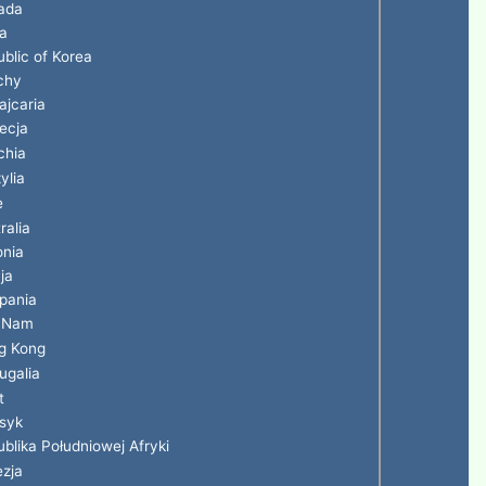
ada
a
blic of Korea
chy
jcaria
ecja
chia
ylia
e
ralia
onia
ja
pania
t Nam
g Kong
ugalia
t
syk
blika Południowej Afryki
zja