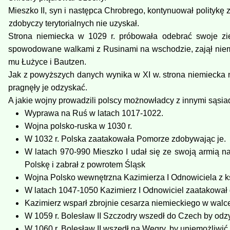
Mieszko II, syn i następca Chrobrego, kontynuował politykę
zdobyczy terytorialnych nie uzyskał.
Strona niemiecka w 1029 r. próbowała odebrać swoje zie
spowodowane walkami z Rusinami na wschodzie, zajął niemi
mu Łużyce i Bautzen.
Jak z powyższych danych wynika w XI w. strona niemiecka n
pragnęły je odzyskać.
A jakie wojny prowadzili polscy możnowładcy z innymi sąsia
Wyprawa na Ruś w latach 1017-1022.
Wojna polsko-ruska w 1030 r.
W 1032 r. Polska zaatakowała Pomorze zdobywając je.
W latach 970-990 Mieszko I udał się ze swoją armią n
Polskę i zabrał z powrotem Śląsk
Wojna Polsko wewnętrzna Kazimierza I Odnowiciela z k
W latach 1047-1050 Kazimierz I Odnowiciel zaatakował dw
Kazimierz wsparł zbrojnie cesarza niemieckiego w walc
W 1059 r. Bolesław II Szczodry wszedł do Czech by odzy
W 1060 r. Bolesław II wszedł na Węgry, by uniemożliwić 