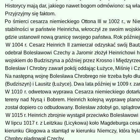
Historycy mają dar, jakiego nawet bogom odmówiono: są władn
Przyjrzyjmy się faktom.
Po śmierci cesarza niemieckiego Ottona III w 1002 r., w Ni
stabilności w państwie Heinricha, wkroczył ze swoim wojskie
gdzie ustanowił nową granicę swojego państwa. Rok później C
W 1004 r. Cesarz Heinrich II zamierzał odzyskać swój Baut
odebrał Bolesławowi Czechy a Jaromir złożył Heinrichowi h
wojskiem do Budziszyna a później przez Krosno i Międzyrzec
Bolesław I Chrobry zawarł pokój oddając Łużyce, Miśnię i C
Na następną wojnę Bolesława Chrobrego nie trzeba było dłu
(Budziszyn) i Lausitz (Łużyce). Dwa lata później w 1009 r. za
W 1010 r. odwetowa wyprawa Cesarza niemieckiego dotarła d
tereny nad Nysą i Bobrem. Heinrich kolejną wyprawę planow
został dopiero co odbudowany. Bolesław zdobył go, splądrował
W 1015 r. Heinrich zbrojnie wystąpił przeciwko Bolesławowi
W lipcu 1017 r. z Leitzkau (Licykowa) koło Magdeburga ces
kierunku Głogowa a stamtąd w kierunku Niemczy, która by
Chrobry plądrował Czechy.