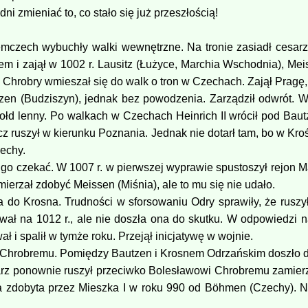
i zmieniać to, co stało się już przeszłością!
emczech wybuchły walki wewnętrzne. Na tronie zasiadł cesarz H
m i zajął w 1002 r. Lausitz (Łużyce, Marchia Wschodnia), Meis
hrobry wmieszał się do walk o tron w Czechach. Zajął Pragę, a
zen (Budziszyn), jednak bez powodzenia. Zarządził odwrót. W
ołd lenny. Po walkach w Czechach Heinrich II wrócił pod Baut
z ruszył w kierunku Poznania. Jednak nie dotarł tam, bo w Kro
zechy.
go czekać. W 1007 r. w pierwszej wyprawie spustoszył rejon 
mierzał zdobyć Meissen (Miśnia), ale to mu się nie udało.
o Krosna. Trudności w sforsowaniu Odry sprawiły, że ruszył 
ał na 1012 r., ale nie doszła ona do skutku. W odpowiedzi na
 i spalił w tymże roku. Przejął inicjatywę w wojnie.
 Chrobremu. Pomiędzy Bautzen i Krosnem Odrzańskim doszło do s
arz ponownie ruszył przeciwko Bolesławowi Chrobremu zamierz
ła zdobyta przez Mieszka I w roku 990 od Böhmen (Czechy). 