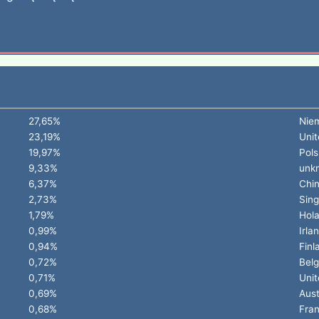
27,65%
Nie
23,19%
Unit
19,97%
Pols
9,33%
unk
6,37%
Chi
2,73%
Sin
1,79%
Hola
0,99%
Irla
0,94%
Finl
0,72%
Belg
0,71%
Unit
0,69%
Aust
0,68%
Fran