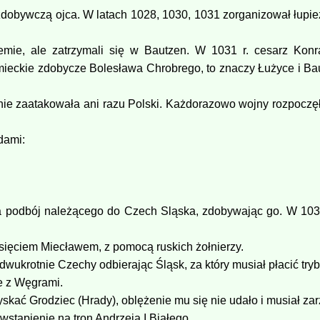
 zdobywczą ojca. W latach 1028, 1030, 1031 zorganizował łupież
mie, ale zatrzymali się w Bautzen. W 1031 r. cesarz Konrad
eckie zdobycze Bolesława Chrobrego, to znaczy Łużyce i Bau
ie zaatakowała ani razu Polski. Każdorazowo wojny rozpoczęła 
dami:
a podbój należącego do Czech Sląska, zdobywając go. W 1038 
sięciem Miecławem, z pomocą ruskich żołnierzy.
ukrotnie Czechy odbierając Śląsk, za który musiał płacić tryb
e z Węgrami.
skać Grodziec (Hrady), oblężenie mu się nie udało i musiał zar
wstąpienie na tron Andrzeja I Białego.