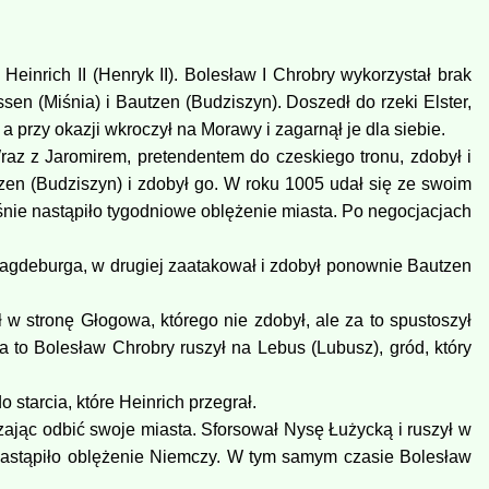
einrich II (Henryk II). Bolesław I Chrobry wykorzystał brak
sen (Miśnia) i Bautzen (Budziszyn). Doszedł do rzeki Elster,
 przy okazji wkroczył na Morawy i zagarnął je dla siebie.
raz z Jaromirem, pretendentem do czeskiego tronu, zdobył i
zen (Budziszyn) i zdobył go. W roku 1005 udał się ze swoim
śnie nastąpiło tygodniowe oblężenie miasta. Po negocjacjach
Magdeburga, w drugiej zaatakował i zdobył ponownie Bautzen
w stronę Głogowa, którego nie zdobył, ale za to spustoszył
 to Bolesław Chrobry ruszył na Lebus (Lubusz), gród, który
tarcia, które Heinrich przegrał.
ając odbić swoje miasta. Sforsował Nysę Łużycką i ruszył w
Nastąpiło oblężenie Niemczy. W tym samym czasie Bolesław