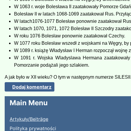
W 1063 r. woje Bolesława II zaatakowały Pomorze Gdań
Bolesław II w latach 1068-1069 zaatakował Rus. Przyłą
W latach1076-1077 Bolesław ponownie zaatakował Rus i
W latach 1070, 1071, 1072 Bolesław II Szczodry zaatakow
W roku 1076 Bolesław ponownie zaatakował Czechy.
W 1077 roku Bolesław wszedł z wojskami na Węgry, by
W 1089 r. książę Władysław I Herman rozpoczął wojnę 
W 1091 r. Wojska Wladyslawa Hermana zaatakowały po
Pomorzanie podążali jego szlakiem.
A jak było w XII wieku? O tym w następnym numerze SILESII
Dodaj komentarz
Main Menu
Artykuły/Beiträge
Polityka prywatności