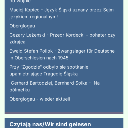
po wojnie
Maciej Kopiec - Język Śląski uznany przez Sejm
językiem regionalnym!
Oberglogau
Cezary Leżeński - Przeor Kordecki - bohater czy
zdrajca
Ewald Stefan Pollok - Zwangslager für Deutsche
in Oberschlesien nach 1945
Przy "Zgodzie" odbyło sie spotkanie
upamiętniające Tragedię Śląską
Gerhard Bartodziej, Bernhard Soika - Na
półmetku
Oberglogau - wieder aktuell
Czytają nas/Wir sind gelesen