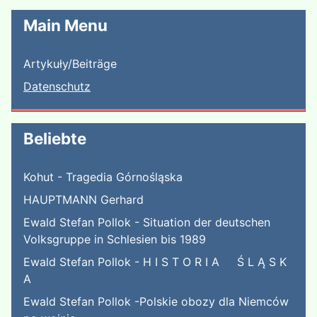
Main Menu
Artykuły/Beiträge
Datenschutz
Beliebte
Kohut - Tragedia Górnośląska
HAUPTMANN Gerhard
Ewald Stefan Pollok - Situation der deutschen
Volksgruppe in Schlesien bis 1989
Ewald Stefan Pollok - H I S T O R I A Ś L Ą S K
A
Ewald Stefan Pollok -Polskie obozy dla Niemców